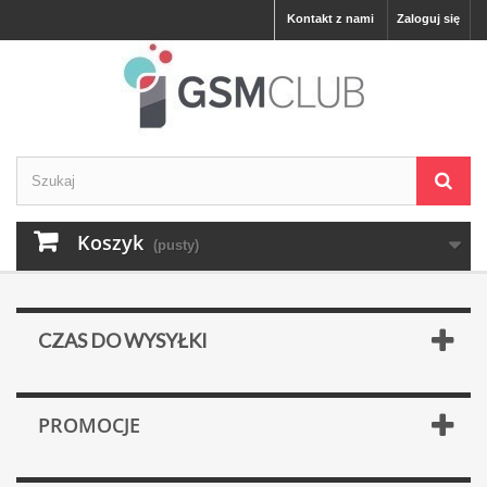
Kontakt z nami
Zaloguj się
Koszyk
(pusty)
CZAS DO WYSYŁKI
PROMOCJE