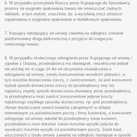
6. W przypadku przesyłania Rzeczy przez Kupującego do Sprzedawcy,
prosimy na oryginale opakowania towaru nie umieszczać żadnych
naklejek, w tym etykiet, znaczków, itp. a wysyłaną rzecz umieścić
zapakowaną w oryginalne opakowanie w dodatkowym opakowaniu.
7. Kupujący odstępujący od umowy zawartej na odległość zostanie
poinformowany drogą elektroniczną o przyjęciu do magazynu
zwróconego towaru.
8. W przypadku skutecznego odstąpienia przez Kupującego od umowy i
zgodnie z Ustawą, przedsiębiorca ma obowiązek, niezwłocznie jednak
nie później niż w ciągu 14 dni od otrzymania oświadczenia o
odstąpieniu od umowy, zwrotu konsumentowi wszelkich płatności, w
tym kosztów dostarczenia rzeczy, z zastrzeżeniem, że jeśli konsument
wybrał sposób dostarczenia rzeczy do przedsiębiorcy inny niż
najtańszy zwykły sposób dostarczenia oferowany przez przedsiębiorca,
to przedsiębiorca musi zwrócić konsumentowi jedynie koszty
najtańszego zwykłego sposobu dostarczenia, np. jeśli przedsiębiorca
oferuje dostarczanie swoich towarów zakupionych w sklepie
internetowym za pośrednictwem poczty i firmy kurierskiej, a konsument
odstępując od umowy odesłał do przedsiębiorcy towar kurierem,
przedsiębiorca musi dokonać zwrotu kosztów wysyłki jedynie do
wysokości kosztów wysyłki za pośrednictwem poczty. Zwrot kwot
uiszczonych z tytułu umowy zawartej na odległość następuje w sposób