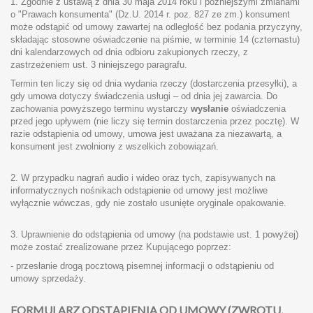
1. Zgodnie z ustawą z dnia 30 maja 2014 roku i późniejszymi zmianami
o "Prawach konsumenta" (Dz.U. 2014 r. poz. 827 ze zm.) konsument
może odstąpić od umowy zawartej na odległość bez podania przyczyny,
składając stosowne oświadczenie na piśmie, w terminie 14 (czternastu)
dni kalendarzowych od dnia odbioru zakupionych rzeczy, z
zastrzeżeniem ust. 3 niniejszego paragrafu.
Termin ten liczy się od dnia wydania rzeczy (dostarczenia przesyłki), a
gdy umowa dotyczy świadczenia usługi – od dnia jej zawarcia. Do
zachowania powyższego terminu wystarczy
wysłanie
oświadczenia
przed jego upływem (nie liczy się termin dostarczenia przez pocztę). W
razie odstąpienia od umowy, umowa jest uważana za niezawartą, a
konsument jest zwolniony z wszelkich zobowiązań.
2. W przypadku nagrań audio i wideo oraz tych, zapisywanych na
informatycznych nośnikach odstąpienie od umowy jest możliwe
wyłącznie wówczas, gdy nie zostało usunięte oryginale opakowanie.
3. Uprawnienie do odstąpienia od umowy (na podstawie ust. 1 powyżej)
może zostać zrealizowane przez Kupującego poprzez:
- przesłanie drogą pocztową pisemnej informacji o odstąpieniu od
umowy sprzedaży.
FORMULARZ ODSTĄPIENIA OD UMOWY (ZWROTU,