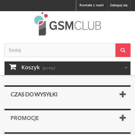
Kontakt z nami
Zaloguj się
Koszyk
(pusty)
CZAS DO WYSYŁKI
PROMOCJE