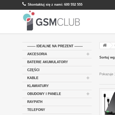
Skontaktuj się z nami:
600 552 555
-------- IDEALNE NA PREZENT --------
AKCESORIA
Sortuj wg
BATERIE AKUMULATORY
CZĘŚCI
Pokazuje 
KABLE
KLAWIATURY
OBUDOWY I PANELE
RAYPATH
TELEFONY