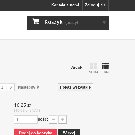
Kontakt z nami
Zaloguj się
Koszyk
(pusty)
Widok:
Siatka
Lista
2
3
Następny
Pokaż wszystkie
16,25 zł
(19,99 zł z VAT)
Ilość:
Dodaj do koszyka
Więcej