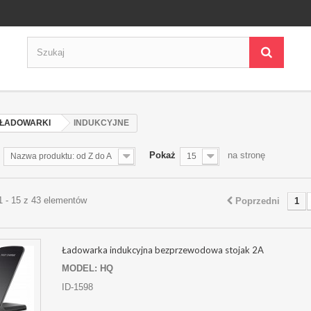
ŁADOWARKI
INDUKCYJNE
Pokaż
na stronę
Nazwa produktu: od Z do A
15
1 - 15 z 43 elementów
Poprzedni
1
Ładowarka indukcyjna bezprzewodowa stojak 2A
MODEL: HQ
ID-1598