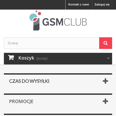
Kontakt z nami
Zaloguj się
Koszyk
(pusty)
CZAS DO WYSYŁKI
PROMOCJE