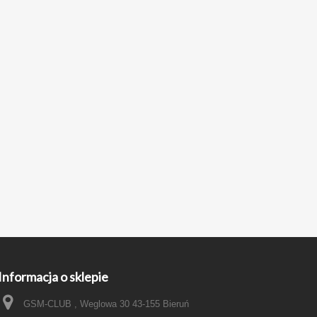
Informacja o sklepie
GSM-CLUB , Weglowa 30 43-155 Bieruń