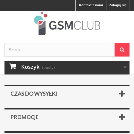
Kontakt z nami
Zaloguj się
Koszyk
(pusty)
CZAS DO WYSYŁKI
PROMOCJE