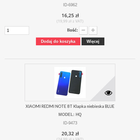
ID-6962
16,25 zł
(19,99 zł z VAT)
Ilość:
Dodaj do koszyka
Więcej
XIAOMI REDMI NOTE 8T Klapka niebieska BLUE
MODEL: HQ
ID-9473
20,32 zł
(24,99 zł z VAT)