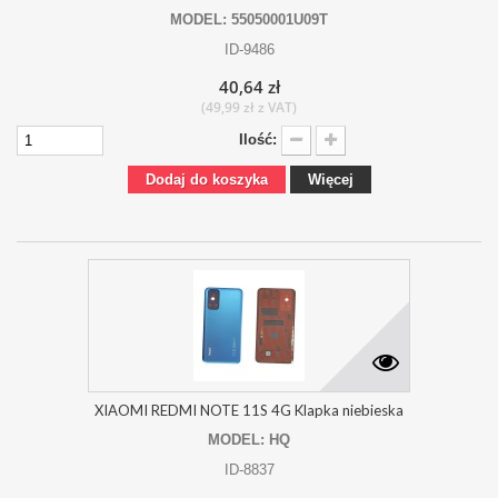
MODEL: 55050001U09T
ID-9486
40,64 zł
(49,99 zł z VAT)
Ilość:
Dodaj do koszyka
Więcej
XIAOMI REDMI NOTE 11S 4G Klapka niebieska
MODEL: HQ
ID-8837