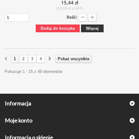
15,44 zł
(18,99 zł z VAT)
Ilość:
Dodaj do koszyka
Więcej
1
2
3
4
Pokaż wszystkie
Pokazuje 1 - 15 z 49 elementów
Informacja
Moje konto
Informacja o sklepie