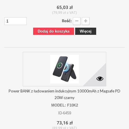
65,03 zł
(79,99 zł z VAT)
Ilość:
Dodaj do koszyka
Więcej
Power BANK z ładowaniem indukcyjnym 10000mAh z Magsafe PD
20W czarny
MODEL: F10K2
ID-6459
73,16 zł
(89,99 zł z VAT)