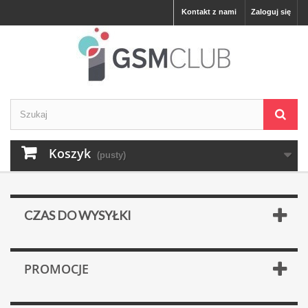
Kontakt z nami
Zaloguj się
Koszyk
(pusty)
CZAS DO WYSYŁKI
PROMOCJE