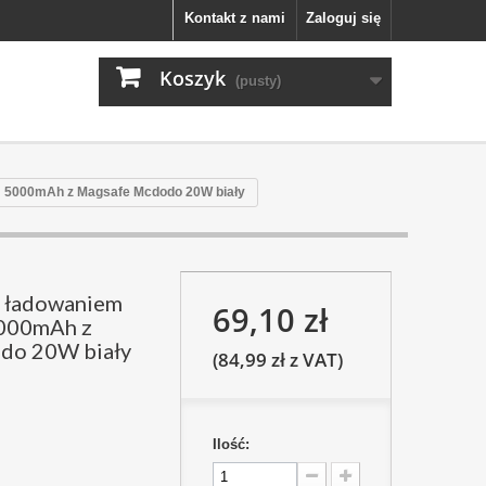
Kontakt z nami
Zaloguj się
Koszyk
(pusty)
 5000mAh z Magsafe Mcdodo 20W biały
 ładowaniem
69,10 zł
5000mAh z
do 20W biały
(84,99 zł z VAT)
Ilość: