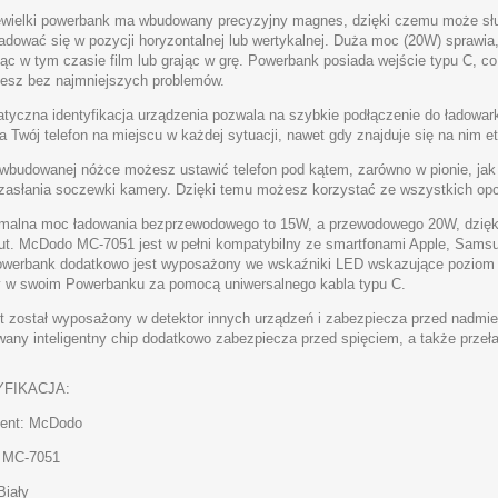
ewielki powerbank ma wbudowany precyzyjny magnes, dzięki czemu może służy
adować się w pozycji horyzontalnej lub wertykalnej. Duża moc (20W) sprawia,
jąc w tym czasie film lub grając w grę. Powerbank posiada wejście typu C, co 
jesz bez najmniejszych problemów.
tyczna identyfikacja urządzenia pozwala na szybkie podłączenie do ładowar
 Twój telefon na miejscu w każdej sytuacji, nawet gdy znajduje się na nim et
 wbudowanej nóżce możesz ustawić telefon pod kątem, zarówno w pionie, jak i 
 zasłania soczewki kamery. Dzięki temu możesz korzystać ze wszystkich opcj
alna moc ładowania bezprzewodowego to 15W, a przewodowego 20W, dzięki 
ut. McDodo MC-7051 jest w pełni kompatybilny ze smartfonami Apple, Samsun
werbank dodatkowo jest wyposażony we wskaźniki LED wskazujące poziom n
 w swoim Powerbanku za pomocą uniwersalnego kabla typu C.
t został wyposażony w detektor innych urządzeń i zabezpiecza przed nadmi
any inteligentny chip dodatkowo zabezpiecza przed spięciem, a także prze
FIKACJA:
ent: McDodo
 MC-7051
Biały