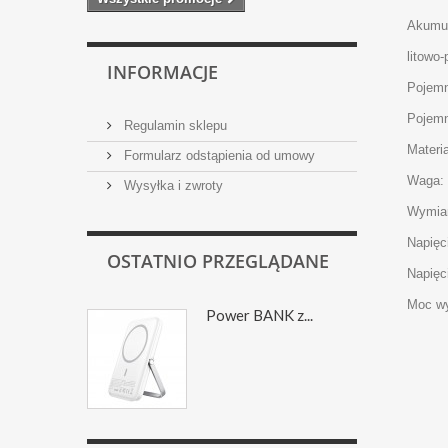
Akumul
litowo
INFORMACJE
Pojem
Pojem
Regulamin sklepu
Materi
Formularz odstąpienia od umowy
Waga: 
Wysyłka i zwroty
Wymiar
Napięc
OSTATNIO PRZEGLĄDANE
Napięc
Moc wy
Power BANK z...