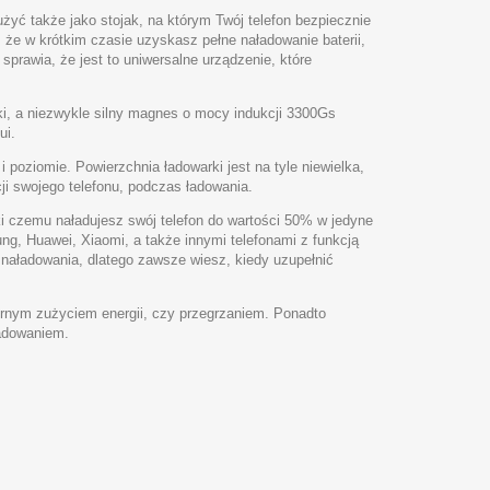
ć także jako stojak, na którym Twój telefon bezpiecznie
 że w krótkim czasie uzyskasz pełne naładowanie baterii,
sprawia, że jest to uniwersalne urządzenie, które
ki, a niezwykle silny magnes o mocy indukcji 3300Gs
ui.
poziomie. Powierzchnia ładowarki jest na tyle niewielka,
i swojego telefonu, podczas ładowania.
czemu naładujesz swój telefon do wartości 50% w jedyne
g, Huawei, Xiaomi, a także innymi telefonami z funkcją
aładowania, dlatego zawsze wiesz, kiedy uzupełnić
ernym zużyciem energii, czy przegrzaniem. Ponadto
ładowaniem.