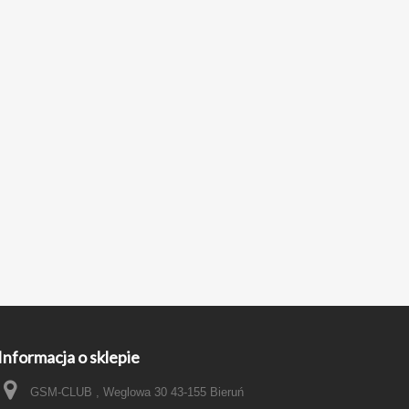
Informacja o sklepie
GSM-CLUB , Weglowa 30 43-155 Bieruń