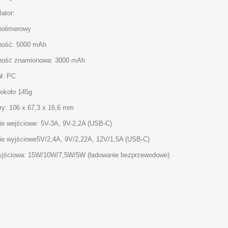
ator:
-polimerowy
ność: 5000 mAh
ność znamionowa: 3000 mAh
ał: PC
około 145g
y: 106 x 67,3 x 16,6 mm
ie wejściowe: 5V-3A, 9V-2,2A (USB-C)
ie wyjściowe5V/2,4A, 9V/2,22A, 12V/1,5A (USB-C)
jściowa: 15W/10W/7,5W/5W (ładowanie bezprzewodowe)