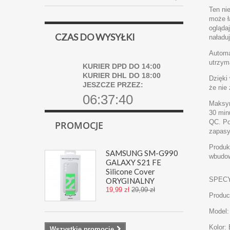
Ten ni
może ł
ogląda
CZAS DO WYSYŁKI
naładu
Automa
utrzyma
KURIER DPD DO 14:00
KURIER DHL DO 18:00
Dzięki
JESZCZE PRZEZ:
że nie
06:37:40
Maksym
30 min
QC. Po
PROMOCJE
zapasy
Produk
SAMSUNG SM-G990
wbudow
GALAXY S21 FE
Silicone Cover
SPECY
ORYGINALNY
19,99 zł
29,99 zł
Produc
Model:
Kolor: 
Wszystkie promocje