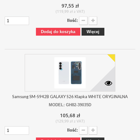
97,55 zł
(119,99 zł z VAT)
Ilość:
Dodaj do koszyka
Więcej
Samsung SM-S942B GALAXY S26 Klapka WHITE ORYGINALNA
MODEL: GH82-39035D
105,68 zł
(129,99 zł z VAT)
Ilość: