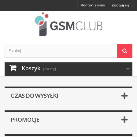
Kontakt z nami
Zaloguj się
Koszyk
(pusty)
CZAS DO WYSYŁKI
PROMOCJE