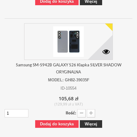
Dodaj do koszyka
Więcej
Samsung SM-S942B GALAXY S26 Klapka SILVER SHADOW
ORYGINALNA
MODEL: GH82-39035F
ID-10554
105,68 zł
(129,99 zł z VAT)
Ilość:
Dodaj do koszyka
Więcej