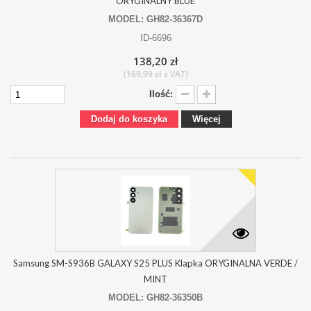
ORYGINALNY BLUE
MODEL: GH82-36367D
ID-6696
138,20 zł
(169,99 zł z VAT)
Ilość:
Dodaj do koszyka
Więcej
Samsung SM-S936B GALAXY S25 PLUS Klapka ORYGINALNA VERDE /
MINT
MODEL: GH82-36350B