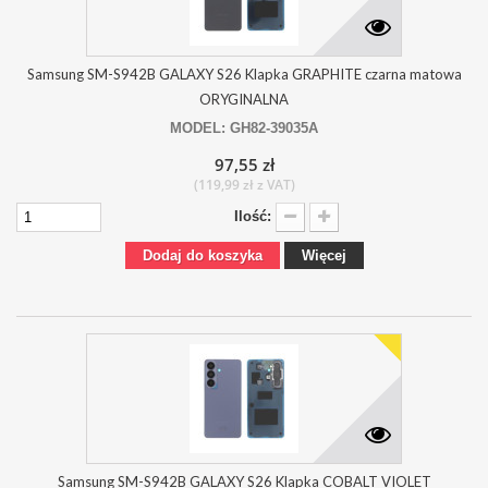
Samsung SM-S942B GALAXY S26 Klapka GRAPHITE czarna matowa
ORYGINALNA
MODEL: GH82-39035A
97,55 zł
(119,99 zł z VAT)
Ilość:
Dodaj do koszyka
Więcej
Samsung SM-S942B GALAXY S26 Klapka COBALT VIOLET