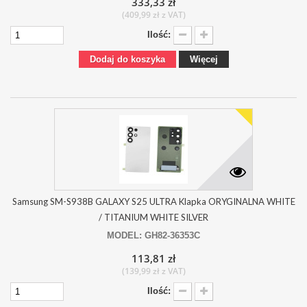
333,33 zł
(409,99 zł z VAT)
Ilość:
Dodaj do koszyka
Więcej
Samsung SM-S938B GALAXY S25 ULTRA Klapka ORYGINALNA WHITE
/ TITANIUM WHITE SILVER
MODEL: GH82-36353C
113,81 zł
(139,99 zł z VAT)
Ilość: