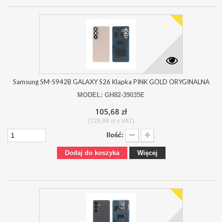
Samsung SM-S942B GALAXY S26 Klapka PINK GOLD ORYGINALNA
MODEL: GH82-39035E
105,68 zł
(129,99 zł z VAT)
Ilość:
Dodaj do koszyka
Więcej