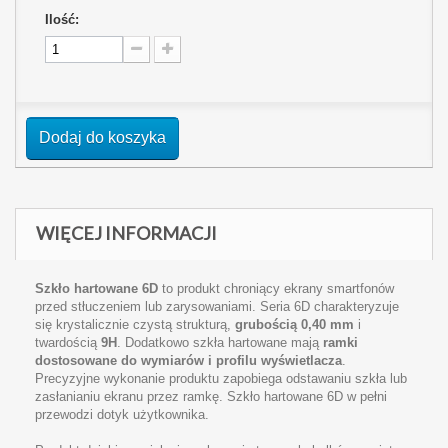
Ilość:
Dodaj do koszyka
WIĘCEJ INFORMACJI
Szkło hartowane 6D
to produkt chroniący ekrany smartfonów
przed stłuczeniem lub zarysowaniami. Seria 6D charakteryzuje
się krystalicznie czystą strukturą,
grubością 0,40 mm
i
twardością
9H
. Dodatkowo szkła hartowane mają
ramki
dostosowane do wymiarów i profilu wyświetlacza
.
Precyzyjne wykonanie produktu zapobiega odstawaniu szkła lub
zasłanianiu ekranu przez ramkę. Szkło hartowane 6D w pełni
przewodzi dotyk użytkownika.