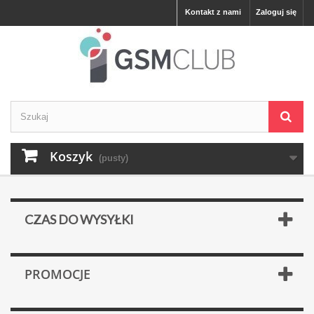
Kontakt z nami
Zaloguj się
Koszyk
(pusty)
CZAS DO WYSYŁKI
PROMOCJE