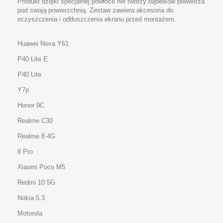
Produkt dzięki specjalnej powłoce nie tworzy bąbelków powietrza
pod swoją powierzchnią. Zestaw zawiera akcesoria do
oczyszczenia i odtłuszczenia ekranu przed montażem.
Huawei Nova Y61
P40 Lite E
P40 Lite
Y7p
Honor 9C
Realme C30
Realme 8 4G
8 Pro
Xiaomi Poco M5
Redmi 10 5G
Nokia 5.3
Motorola