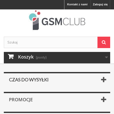
Kontakt z nami
Zaloguj się
Koszyk
(pusty)
CZAS DO WYSYŁKI
PROMOCJE