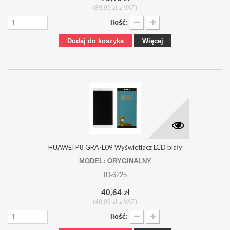
(89,99 zł z VAT)
Ilość:
Dodaj do koszyka
Więcej
HUAWEI P8 GRA-L09 Wyświetlacz LCD biały
MODEL: ORYGINALNY
ID-6225
40,64 zł
(49,99 zł z VAT)
Ilość: