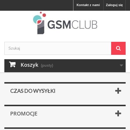
Kontakt z nami
Zaloguj się
Koszyk
(pusty)
CZAS DO WYSYŁKI
PROMOCJE