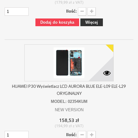
(179,99 zł z VAT)
Ilość:
Dodaj do koszyka
Więcej
HUAWEI P30 Wyświetlacz LCD AURORA BLUE ELE-L09 ELE-L29
ORYGINALNY
MODEL: 02354KUM
NEW VERSION
158,53 zł
(194,99 zł z VAT)
Ilość: