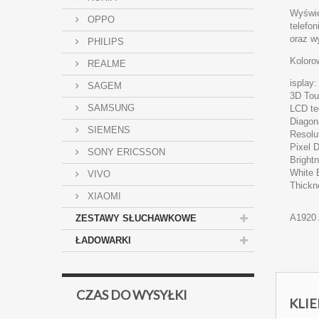
Wyświe
OPPO
telefo
oraz w
PHILIPS
Koloro
REALME
isplay
SAGEM
3D Tou
SAMSUNG
LCD te
Diagon
SIEMENS
Resolu
Pixel D
SONY ERICSSON
Bright
White 
VIVO
Thickn
XIAOMI
A1920 
ZESTAWY SŁUCHAWKOWE
ŁADOWARKI
CZAS DO WYSYŁKI
KLIE