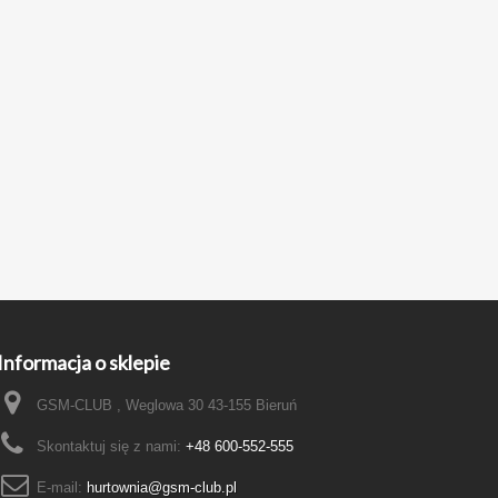
Informacja o sklepie
GSM-CLUB , Weglowa 30 43-155 Bieruń
Skontaktuj się z nami:
+48 600-552-555
E-mail:
hurtownia@gsm-club.pl