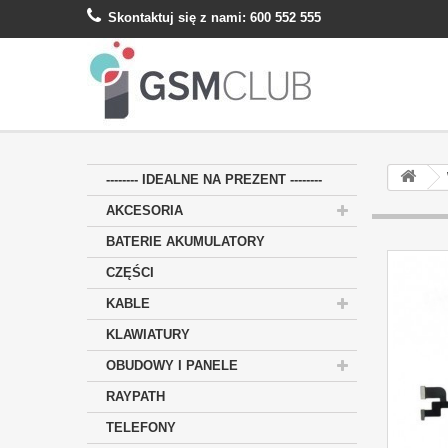
Skontaktuj się z nami:
600 552 555
-------- IDEALNE NA PREZENT --------
AKCESORIA
BATERIE AKUMULATORY
CZĘŚCI
KABLE
KLAWIATURY
OBUDOWY I PANELE
RAYPATH
TELEFONY