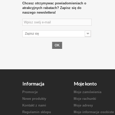
Chcesz otrzymywac powiadomieniach o
atrakcyjnych rabatach? Zapisz się do
naszego newslettera!
Zapisz się
OK
Informacja
Moje konto
Promocje
Moje zamówienia
Nowe produkty
Moje rachunki
Kontakt z nami
Moje adresy
Regulamin sklepu
Moje informacje osobiste