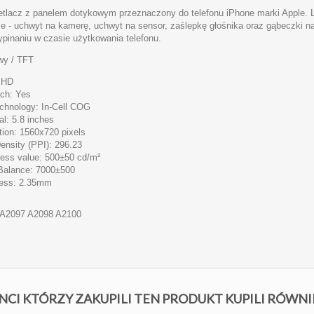
tlacz z panelem dotykowym przeznaczony do telefonu iPhone marki Apple. 
nie - uchwyt na kamerę, uchwyt na sensor, zaślepkę głośnika oraz gąbeczki
ypinaniu w czasie użytkowania telefonu.
wy / TFT
: HD
ch: Yes
chnology: In-Cell COG
al: 5.8 inches
tion: 1560x720 pixels
ensity (PPI): 296.23
ness value: 500±50 cd/m²
Balance: 7000±500
ess: 2.35mm
A2097 A2098 A2100
NCI KTÓRZY ZAKUPILI TEN PRODUKT KUPILI RÓWNI