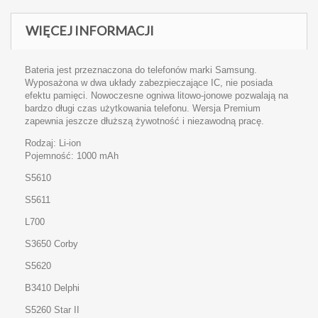
WIĘCEJ INFORMACJI
Bateria jest przeznaczona do telefonów marki Samsung.
Wyposażona w dwa układy zabezpieczające IC, nie posiada
efektu pamięci. Nowoczesne ogniwa litowo-jonowe pozwalają na
bardzo długi czas użytkowania telefonu. Wersja Premium
zapewnia jeszcze dłuższą żywotność i niezawodną pracę.
Rodzaj: Li-ion
Pojemność: 1000 mAh
S5610
S5611
L700
S3650 Corby
S5620
B3410 Delphi
S5260 Star II