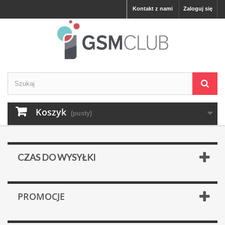
Kontakt z nami
Zaloguj się
Koszyk
(pusty)
CZAS DO WYSYŁKI
PROMOCJE