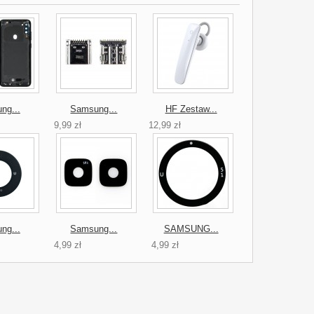
ng...
Samsung...
HF Zestaw...
9,99 zł
12,99 zł
ng...
Samsung...
SAMSUNG...
4,99 zł
4,99 zł