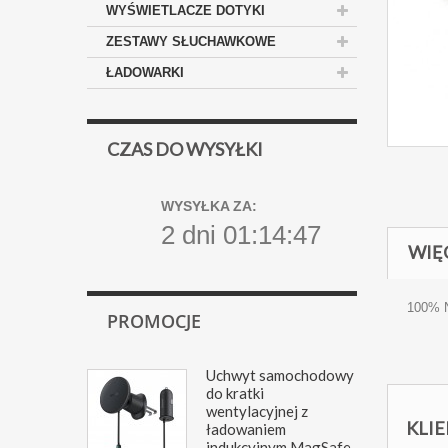
WYŚWIETLACZE DOTYKI
ZESTAWY SŁUCHAWKOWE
ŁADOWARKI
CZAS DO WYSYŁKI
WYSYŁKA ZA:
2 dni 01:14:47
WIĘ
100% N
PROMOCJE
Uchwyt samochodowy
do kratki
wentylacyjnej z
KLIE
ładowaniem
indukcyjnym MagSafe