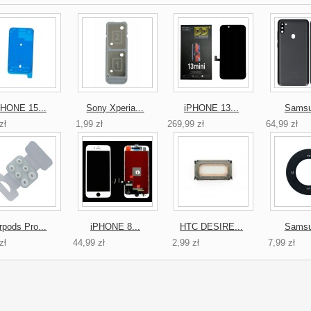
PHONE 15...
Sony Xperia...
iPHONE 13...
Samsu
zł
1,99 zł
269,99 zł
64,99 zł
rpods Pro...
iPHONE 8...
HTC DESIRE...
Samsu
zł
44,99 zł
2,99 zł
7,99 zł