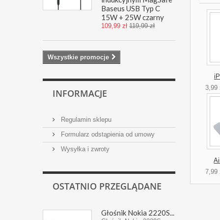
Baseus USB Typ C
15W + 25W czarny
109,99 zł
119,99 zł
Wszystkie promocje
i
3,99 
INFORMACJE
Regulamin sklepu
Formularz odstąpienia od umowy
Wysyłka i zwroty
Ai
7,99 
OSTATNIO PRZEGLĄDANE
Głośnik Nokia 2220S...