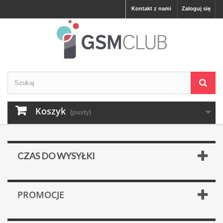
Kontakt z nami
Zaloguj się
Koszyk
(pusty)
CZAS DO WYSYŁKI
PROMOCJE