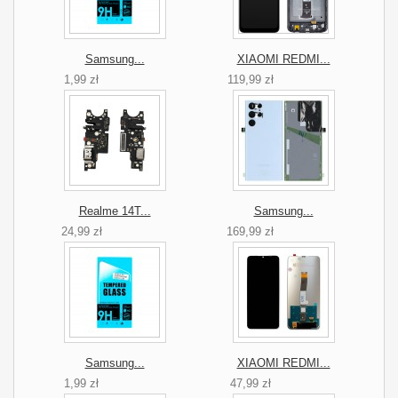
Samsung...
XIAOMI REDMI...
1,99 zł
119,99 zł
Realme 14T...
Samsung...
24,99 zł
169,99 zł
Samsung...
XIAOMI REDMI...
1,99 zł
47,99 zł