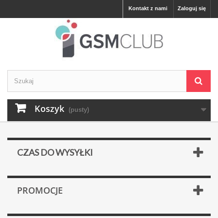
Kontakt z nami
Zaloguj się
Koszyk
(pusty)
CZAS DO WYSYŁKI
PROMOCJE