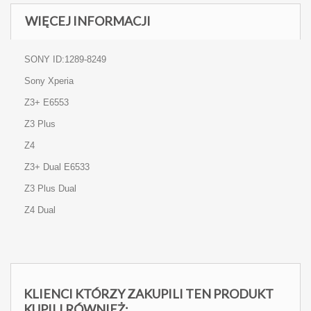
WIĘCEJ INFORMACJI
SONY ID:1289-8249
Sony Xperia
Z3+ E6553
Z3 Plus
Z4
Z3+ Dual E6533
Z3 Plus Dual
Z4 Dual
KLIENCI KTÓRZY ZAKUPILI TEN PRODUKT
KUPILI RÓWNIEŻ: