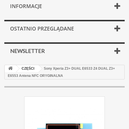
INFORMACJE
OSTATNIO PRZEGLĄDANE
NEWSLETTER
CZĘŚCI
Sony Xperia Z3+ DUAL E6533 Z4 DUAL Z3+
E6553 Antena NFC ORYGINALNA