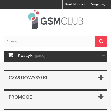
Kontakt z nami
Zaloguj się
Koszyk
(pusty)
CZAS DO WYSYŁKI
PROMOCJE