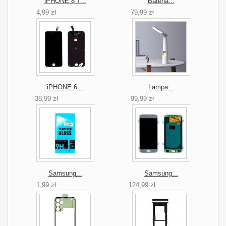
iPHONE 8 7...
Bateria...
4,99 zł
79,99 zł
iPHONE 6...
Lampa...
38,99 zł
99,99 zł
Samsung...
Samsung...
1,99 zł
124,99 zł