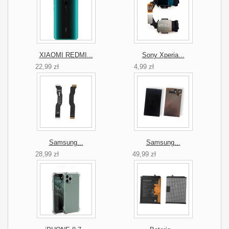
XIAOMI REDMI...
Sony Xperia...
22,99 zł
4,99 zł
Samsung...
Samsung...
28,99 zł
49,99 zł