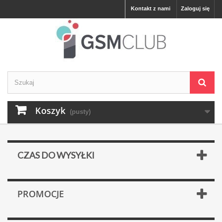
Kontakt z nami
Zaloguj się
Koszyk
(pusty)
CZAS DO WYSYŁKI
PROMOCJE