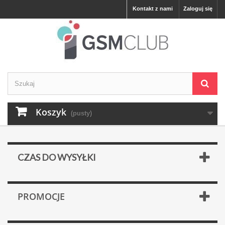
Kontakt z nami
Zaloguj się
Koszyk
(pusty)
CZAS DO WYSYŁKI
PROMOCJE