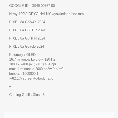
GOOGLE ID : G949-00767-00
Nowy 100% ORYGINALNY wyświetlacz bez ramki
PIXEL 8a GKV4X 2024
PIXEL 8a G6GPR 2024
PIXEL 8a G8HHN 2024
PIXEL 8a G576D 2024
Kolorowy /
OLED
16,7 milionów kolorów, 120 Hz
1080 x 2400 px (6.10") 431 ppi
max. luminancja 2000 nitów [cd/m²]
kontrast 1000000:1
∼82.1% screen-to-body ratio
+
Corning Gorilla Glass
3