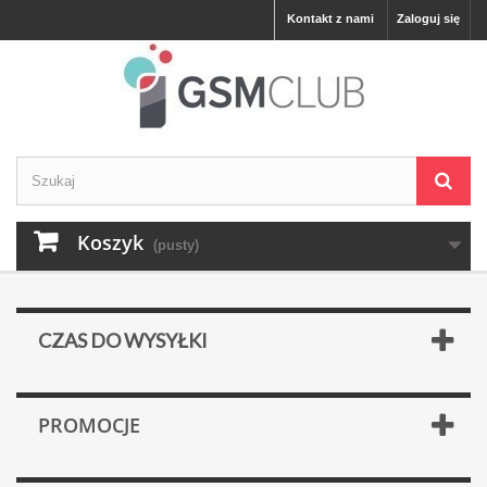
Kontakt z nami
Zaloguj się
Koszyk
(pusty)
CZAS DO WYSYŁKI
PROMOCJE