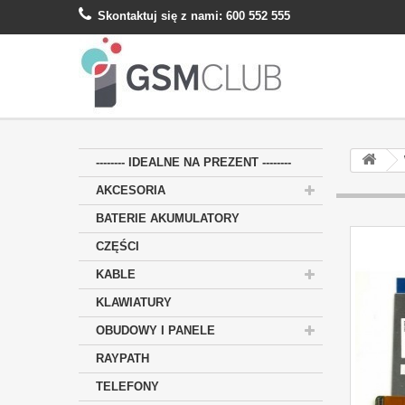
Skontaktuj się z nami:
600 552 555
-------- IDEALNE NA PREZENT --------
AKCESORIA
BATERIE AKUMULATORY
CZĘŚCI
KABLE
KLAWIATURY
OBUDOWY I PANELE
RAYPATH
TELEFONY