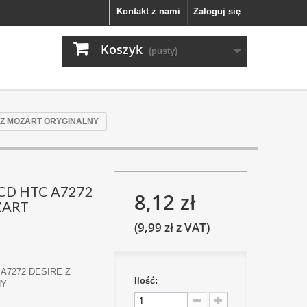
Kontakt z nami
Zaloguj się
Koszyk
(pusty)
E Z MOZART ORYGINALNY
LCD HTC A7272
8,12 zł
ZART
(9,99 zł z VAT)
 A7272 DESIRE Z
Ilość:
NY