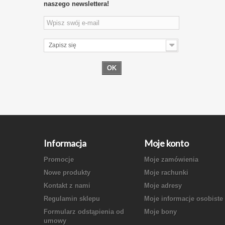
naszego newslettera!
Zapisz się
OK
Informacja
Moje konto
Promocje
Moje zamówienia
Nowe produkty
Moje rachunki
Kontakt z nami
Moje adresy
Regulamin sklepu
Moje informacje osobiste
Formularz odstąpienia od
Moje bony
umowy