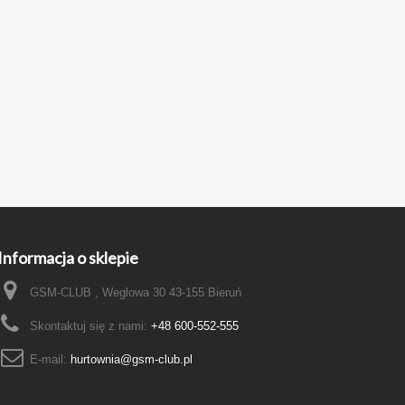
Informacja o sklepie
GSM-CLUB , Weglowa 30 43-155 Bieruń
Skontaktuj się z nami:
+48 600-552-555
E-mail:
hurtownia@gsm-club.pl