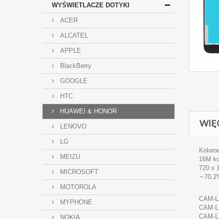
WYŚWIETLACZE DOTYKI
ACER
ALCATEL
APPLE
BlackBerry
GOOGLE
HTC
HUAWEI & HONOR
WIĘ
LENOVO
LG
Koloro
MEIZU
16M ko
720 x 
MICROSOFT
∼70.2%
MOTOROLA
CAM-L
MYPHONE
CAM-L
CAM-L
NOKIA