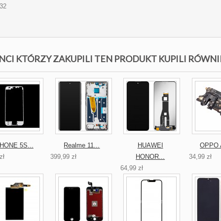
32
NCI KTÓRZY ZAKUPILI TEN PRODUKT KUPILI RÓWNI
PHONE 5S...
Realme 11...
HUAWEI
OPPO A
zł
399,99 zł
HONOR...
34,99 zł
64,99 zł