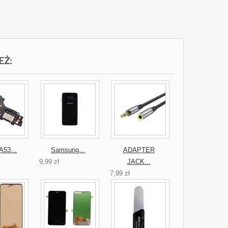
EŻ:
53...
Samsung...
ADAPTER
9,99 zł
JACK...
7,99 zł