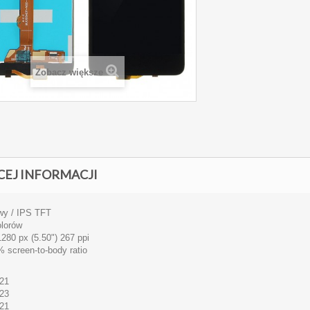
Zobacz większe
CEJ INFORMACJI
wy / IPS
TFT
lorów
1280 px (5.50") 267 ppi
 screen-to-body ratio
21
23
21