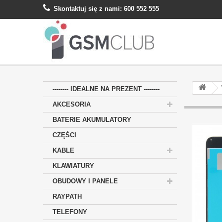
Skontaktuj się z nami:
600 552 555
-------- IDEALNE NA PREZENT --------
AKCESORIA
BATERIE AKUMULATORY
CZĘŚCI
KABLE
KLAWIATURY
OBUDOWY I PANELE
RAYPATH
TELEFONY