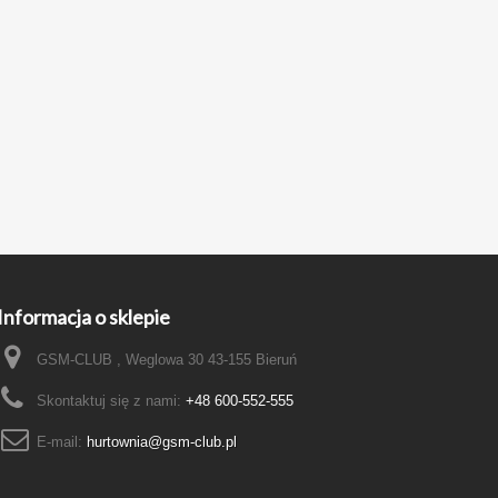
Informacja o sklepie
GSM-CLUB , Weglowa 30 43-155 Bieruń
Skontaktuj się z nami:
+48 600-552-555
E-mail:
hurtownia@gsm-club.pl