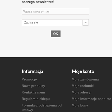
naszego newslettera!
Zapisz się
OK
Informacja
Moje konto
Promocje
Moje zamówienia
Nowe produkty
Moje rachunki
Kontakt z nami
Moje adresy
Regulamin sklepu
Moje informacje osobiste
Formularz odstąpienia od
Moje bony
umowy