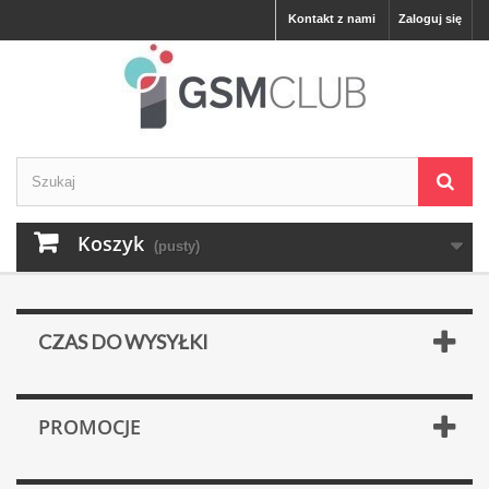
Kontakt z nami
Zaloguj się
Koszyk
(pusty)
CZAS DO WYSYŁKI
PROMOCJE