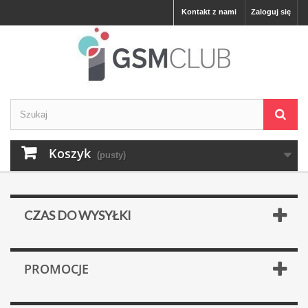
Kontakt z nami
Zaloguj się
Koszyk
(pusty)
CZAS DO WYSYŁKI
PROMOCJE