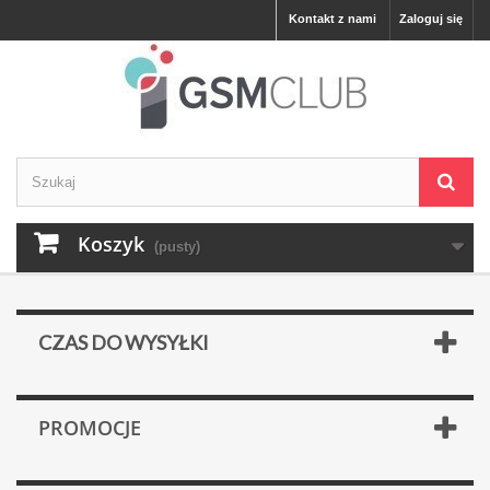
Kontakt z nami
Zaloguj się
Koszyk
(pusty)
CZAS DO WYSYŁKI
PROMOCJE