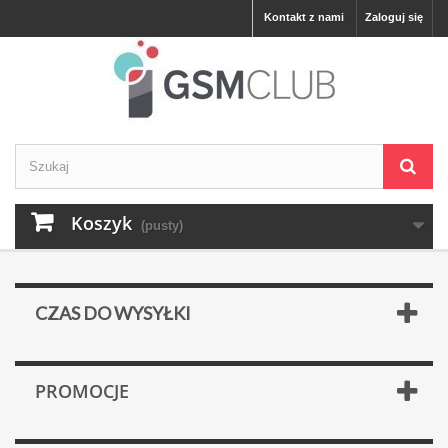
Kontakt z nami
Zaloguj się
Koszyk
(pusty)
CZAS DO WYSYŁKI
PROMOCJE