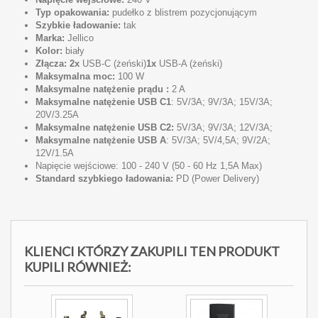
Typ opakowania:
pudełko z blistrem pozycjonującym
Szybkie ładowanie:
tak
Marka:
Jellico
Kolor:
biały
Złącza: 2x
USB-C (żeński)
1x
USB-A (żeński)
Maksymalna moc:
100 W
Maksymalne natężenie prądu :
2 A
Maksymalne natężenie USB C1
: 5V/3A; 9V/3A; 15V/3A;
20V/3.25A
Maksymalne natężenie USB C2:
5V/3A; 9V/3A; 12V/3A;
Maksymalne natężenie USB A
: 5V/3A; 5V/4,5A; 9V/2A;
12V/1.5A
Napięcie wejściowe: 100 - 240 V (50 - 60 Hz 1,5A Max)
Standard szybkiego ładowania:
PD (Power Delivery)
KLIENCI KTÓRZY ZAKUPILI TEN PRODUKT
KUPILI RÓWNIEŻ: