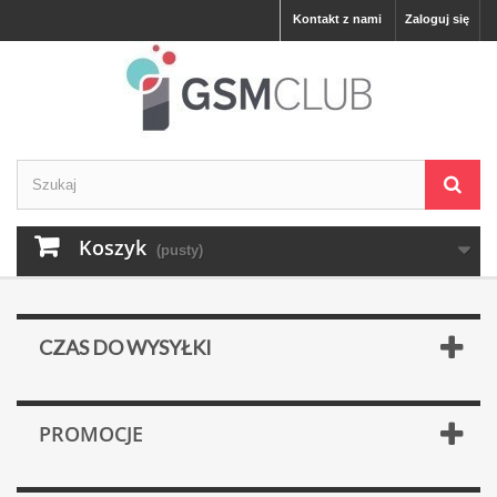
Kontakt z nami
Zaloguj się
Koszyk
(pusty)
CZAS DO WYSYŁKI
PROMOCJE