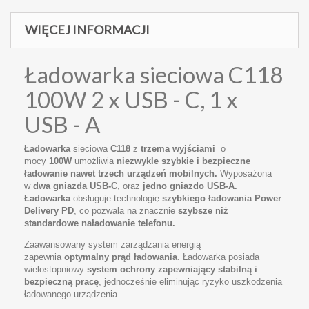
WIĘCEJ INFORMACJI
Ładowarka sieciowa C118
100W 2 x USB - C, 1 x
USB - A
Ładowarka
sieciowa
C118
z
trzema wyjściami
o
mocy
100W
umożliwia
niezwykle szybkie i bezpieczne
ładowanie nawet trzech urządzeń mobilnych.
Wyposażona
w
dwa
gniazda USB-C
, oraz
jedno gniazdo
USB-A.
Ładowarka
obsługuje technologię
szybkiego ładowania Power
Delivery
PD
, co
pozwala na znacznie
szybsze niż
standardowe naładowanie telefonu.
Zaawansowany system zarządzania energią
zapewnia
optymalny prąd ładowania
. Ładowarka posiada
wielostopniowy
system ochrony zapewniający stabilną i
bezpieczną pracę
, jednocześnie eliminując ryzyko uszkodzenia
ładowanego urządzenia.