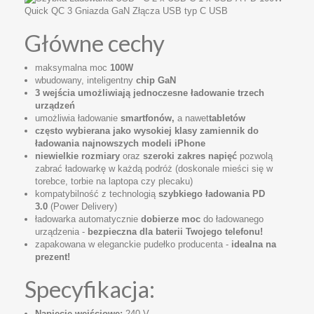
Główne cechy
maksymalna moc
100W
wbudowany, inteligentny
chip GaN
3 wejścia umożliwiają jednoczesne ładowanie trzech
urządzeń
umożliwia ładowanie
smartfonów,
a nawet
tabletów
często wybierana jako wysokiej klasy zamiennik do
ładowania najnowszych modeli iPhone
niewielkie rozmiary
oraz
szeroki zakres napięć
pozwolą
zabrać ładowarkę w każdą podróż (doskonale mieści się w
torebce, torbie na laptopa czy plecaku)
kompatybilność z technologią
szybkiego ładowania PD
3.0
(Power Delivery)
ładowarka automatycznie
dobierze moc
do ładowanego
urządzenia -
bezpieczna dla baterii Twojego telefonu!
zapakowana w eleganckie pudełko producenta -
idealna na
prezent!
Specyfikacja:
Napięcie wejściowe:
240 V