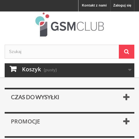
Kontakt z nami
Zaloguj się
Koszyk
(pusty)
CZAS DO WYSYŁKI
PROMOCJE