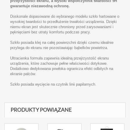
przejrzystości ekranu, a wysoki współczynnik twardości 9H
gwarantuje niezawodną ochronę.
Doskonale dopasowane do wybranego modelu szkło hartowane o
wysokiej twardości to przedłużenie trwałości urządzenia. Dzięki
niemu ekran jest skutecznie chroniony przed zarysowaniami i
pęknięciami bez utraty komfortu podczas pracy.
Szkło posiada klej na całej powierzchni dzięki czemu idealnie
przylega do ekranu nie pozostawiając bąbelków powietrza.
Ultracienka formuła zapewnia idealną przejrzystość ekranu
urządzenia, które zachowuje pełne właściwości dotykowe.
Dodatkowo dedykowana powłoka ogranicza efekt odbitych na
ekranie palców.
Szkło posiada wycięcie na czytnik linii papilarnych.
PRODUKTY POWIĄZANE