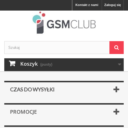
Kontakt z nami
Zaloguj się
Koszyk
(pusty)
CZAS DO WYSYŁKI
PROMOCJE