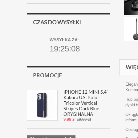
CZAS DO WYSYŁKI
WYSYŁKA ZA:
19:25:07
WIĘ
PROMOCJE
Elegan
Kompat
iPHONE 12 MINI 5,4''
Kabura U.S. Polo
Hub po
Tricolor Vertical
dyski t
Stripes Dark Blue
ORYGINALNA
Okrągł
9,99 zł
19,99 zł
inform
Obsług