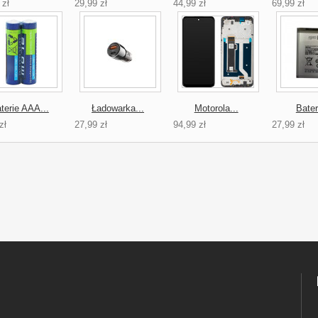
 zł
29,99 zł
44,99 zł
69,99 zł
terie AAA...
Ładowarka...
Motorola...
Bater
zł
27,99 zł
94,99 zł
27,99 zł