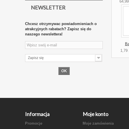
64,99
NEWSLETTER
Chcesz otrzymywac powiadomieniach o
atrakcyjnych rabatach? Zapisz się do
naszego newslettera!
Ba
1,79 
Zapisz się
OK
Informacja
Moje konto
Promocje
Moje zamówienia