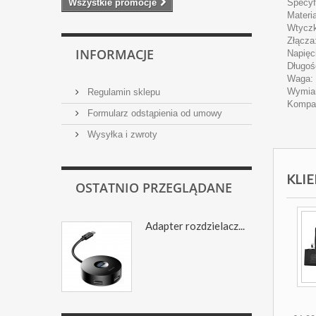
Wszystkie promocje
Specyf
Materi
Wtycz
Złącza
INFORMACJE
Napięc
Długoś
Waga: 
Wymiar
Regulamin sklepu
Kompat
Formularz odstąpienia od umowy
Wysyłka i zwroty
KLIE
OSTATNIO PRZEGLĄDANE
Adapter rozdzielacz...