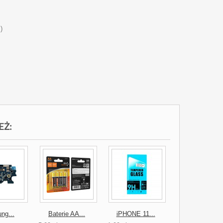
)
EŻ:
ng...
Baterie AA...
iPHONE 11...