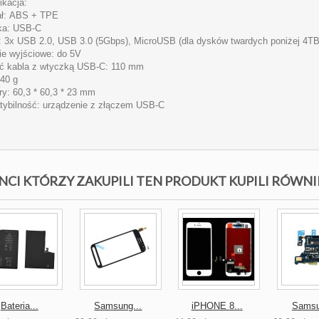
ikacja:
ał:
ABS
+
TPE
ka:
USB
-C
: 3x
USB
2.0,
USB
3.0 (5Gbps), MicroUSB (dla dysków twardych poniżej 4TB
ie wyjściowe: do 5V
ć kabla z wtyczką
USB
-C: 110 mm
40 g
y: 60,3 * 60,3 * 23 mm
ybilność: urządzenie z złączem
USB
-C
NCI KTÓRZY ZAKUPILI TEN PRODUKT KUPILI RÓWNI
Bateria...
Samsung...
iPHONE 8...
Samsu