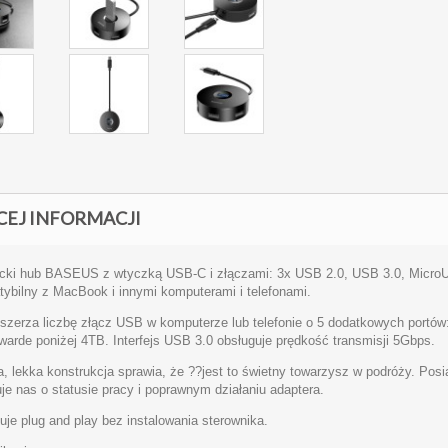
CEJ INFORMACJI
cki hub
BASEUS
z wtyczką
USB
-C i złączami: 3x
USB
2.0,
USB
3.0, MicroU
ybilny z MacBook i innymi komputerami i telefonami.
szerza liczbę złącz
USB
w komputerze lub telefonie o 5 dodatkowych portów
warde poniżej 4TB. Interfejs
USB
3.0 obsługuje prędkość transmisji 5Gbps.
a, lekka konstrukcja sprawia, że ??jest to świetny towarzysz w podróży. Pos
uje nas o statusie pracy i poprawnym działaniu adaptera.
uje plug and play bez instalowania sterownika.