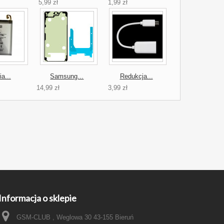
5,99 zł
1,99 zł
ia...
Samsung...
Redukcja...
14,99 zł
3,99 zł
Informacja o sklepie
GSM-CLUB , Weglowa 30 43-155 Bieruń