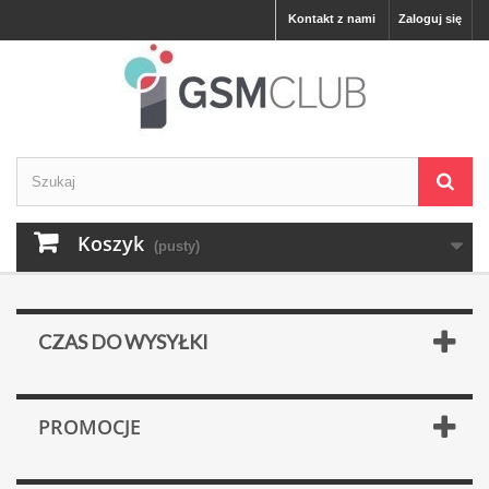
Kontakt z nami
Zaloguj się
Koszyk
(pusty)
CZAS DO WYSYŁKI
PROMOCJE