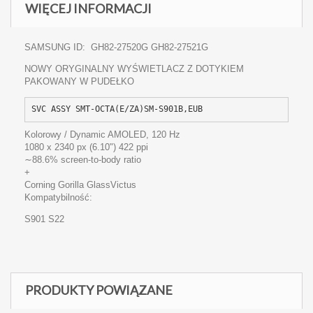
WIĘCEJ INFORMACJI
SAMSUNG ID: GH82-27520G GH82-27521G
NOWY ORYGINALNY WYŚWIETLACZ Z DOTYKIEM
PAKOWANY W PUDEŁKO
Kolorowy / Dynamic AMOLED, 120 Hz
1080 x 2340 px (6.10") 422 ppi
∼88.6% screen-to-body ratio
+
Corning Gorilla Glass
Victus
Kompatybilność:
S901 S22
PRODUKTY POWIĄZANE