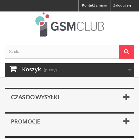
Kontakt z nami
Zaloguj się
Koszyk
(pusty)
CZAS DO WYSYŁKI
PROMOCJE