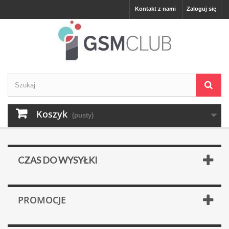
Kontakt z nami
Zaloguj się
Koszyk
(pusty)
CZAS DO WYSYŁKI
PROMOCJE