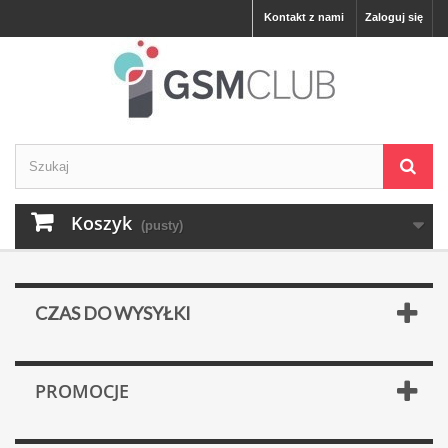
Kontakt z nami
Zaloguj się
Koszyk
(pusty)
CZAS DO WYSYŁKI
PROMOCJE