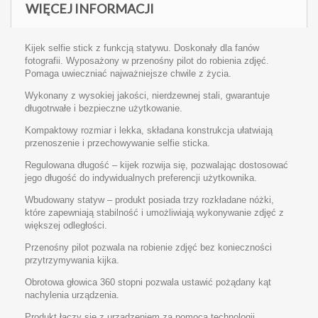
WIĘCEJ INFORMACJI
Kijek selfie stick z funkcją statywu. Doskonały dla fanów
fotografii. Wyposażony w przenośny pilot do robienia zdjęć.
Pomaga uwieczniać najważniejsze chwile z życia.
Wykonany z wysokiej jakości, nierdzewnej stali, gwarantuje
długotrwałe i bezpieczne użytkowanie.
Kompaktowy rozmiar i lekka, składana konstrukcja ułatwiają
przenoszenie i przechowywanie selfie sticka.
Regulowana długość – kijek rozwija się, pozwalając dostosować
jego długość do indywidualnych preferencji użytkownika.
Wbudowany statyw – produkt posiada trzy rozkładane nóżki,
które zapewniają stabilność i umożliwiają wykonywanie zdjęć z
większej odległości.
Przenośny pilot pozwala na robienie zdjęć bez konieczności
przytrzymywania kijka.
Obrotowa głowica 360 stopni pozwala ustawić pożądany kąt
nachylenia urządzenia.
Produkt łączy się z urządzeniem za pomocą technologii