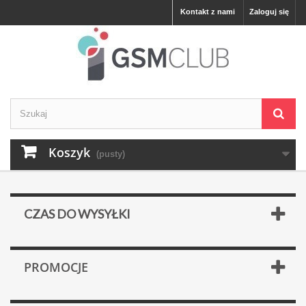
Kontakt z nami
Zaloguj się
Koszyk
(pusty)
CZAS DO WYSYŁKI
PROMOCJE