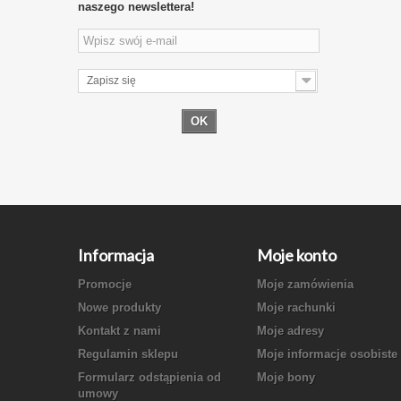
naszego newslettera!
Zapisz się
OK
Informacja
Moje konto
Promocje
Moje zamówienia
Nowe produkty
Moje rachunki
Kontakt z nami
Moje adresy
Regulamin sklepu
Moje informacje osobiste
Formularz odstąpienia od
Moje bony
umowy