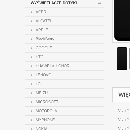
WYŚWIETLACZE DOTYKI
ACER
ALCATEL
APPLE
BlackBerry
GOOGLE
HTC
HUAWEI & HONOR
LENOVO
LG
MEIZU
WIĘ
MICROSOFT
Vivo Y
MOTOROLA
Vivo Y
MYPHONE
Vivo Y
NOKIA