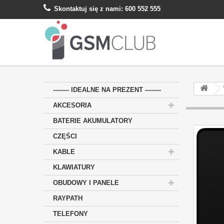
Skontaktuj się z nami:
600 552 555
-------- IDEALNE NA PREZENT --------
AKCESORIA
BATERIE AKUMULATORY
CZĘŚCI
KABLE
KLAWIATURY
OBUDOWY I PANELE
RAYPATH
TELEFONY