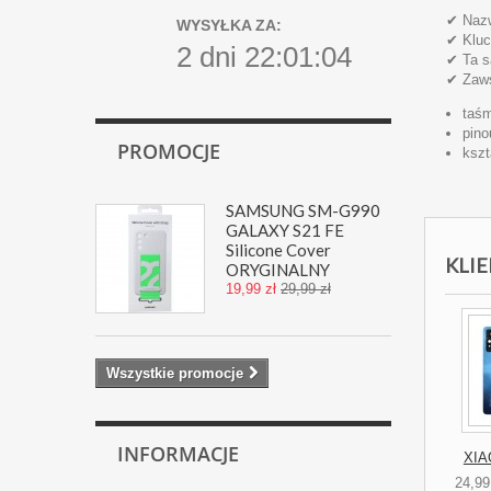
✔ Nazw
WYSYŁKA ZA:
✔ Kluc
2 dni 22:01:03
✔ Ta s
✔ Zaws
taś
pino
PROMOCJE
kszt
SAMSUNG SM-G990
GALAXY S21 FE
Silicone Cover
KLIE
ORYGINALNY
19,99 zł
29,99 zł
Wszystkie promocje
INFORMACJE
XIA
24,99