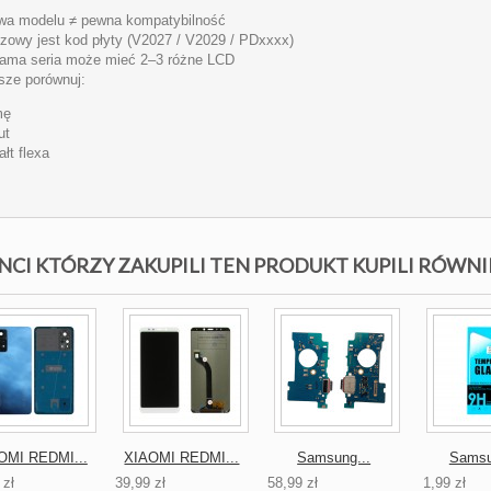
a modelu ≠ pewna kompatybilność
zowy jest kod płyty (V2027 / V2029 / PDxxxx)
ama seria może mieć 2–3 różne LCD
ze porównuj:
mę
ut
ałt flexa
NCI KTÓRZY ZAKUPILI TEN PRODUKT KUPILI RÓWNI
OMI REDMI...
XIAOMI REDMI...
Samsung...
Samsu
 zł
39,99 zł
58,99 zł
1,99 zł