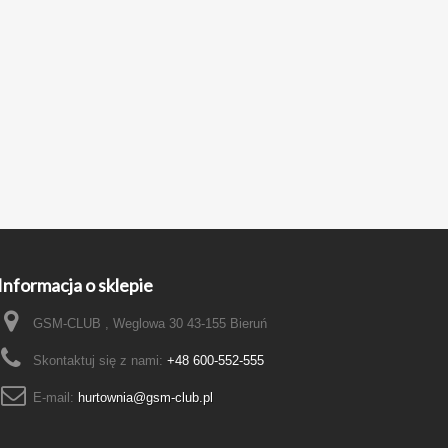
Informacja o sklepie
GSM-CLUB , Weglowa 30 43-155 Bieruń
Skontaktuj się z nami:
+48 600-552-555
E-mail:
hurtownia@gsm-club.pl