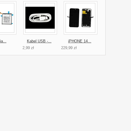
ia...
Kabel USB -...
iPHONE 14...
2,99 zł
229,99 zł