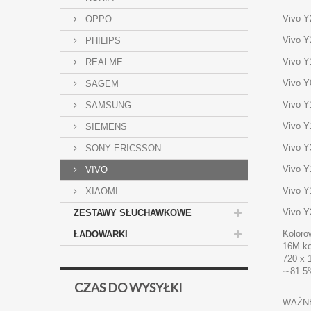
Vivo Y
OPPO
Vivo 
PHILIPS
Vivo Y
REALME
Vivo Y
SAGEM
Vivo Y
SAMSUNG
Vivo Y
SIEMENS
Vivo Y
SONY ERICSSON
Vivo Y
VIVO
Vivo Y
XIAOMI
Vivo Y
ZESTAWY SŁUCHAWKOWE
Koloro
ŁADOWARKI
16M ko
720 x 
∼81.5%
CZAS DO WYSYŁKI
WAŻNE