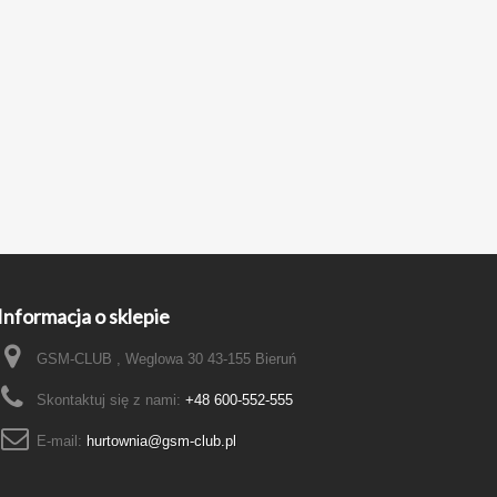
Informacja o sklepie
GSM-CLUB , Weglowa 30 43-155 Bieruń
Skontaktuj się z nami:
+48 600-552-555
E-mail:
hurtownia@gsm-club.pl