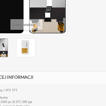
Zobacz większe
CEJ INFORMACJI
wy / IPS
TFT
lorów
 2340 px (6.53") 395 ppi