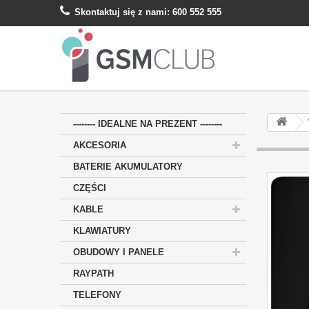
Skontaktuj się z nami:
600 552 555
-------- IDEALNE NA PREZENT --------
AKCESORIA
BATERIE AKUMULATORY
CZĘŚCI
KABLE
KLAWIATURY
OBUDOWY I PANELE
RAYPATH
TELEFONY