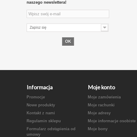
naszego newslettera!
Zapisz się
OK
Informacja
Moje konto
Promocje
Moje zamówienia
Nowe produkty
Moje rachunki
Kontakt z nami
Moje adresy
Regulamin sklepu
Moje informacje osobiste
Formularz odstąpienia od
Moje bony
umowy