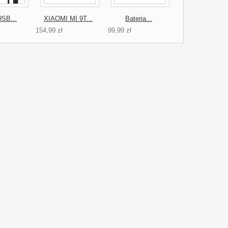
USB...
XIAOMI MI 9T...
Bateria...
154,99 zł
99,99 zł