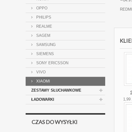
∼84.9%
OPPO
REDMI
PHILIPS
REALME
SAGEM
KLIE
SAMSUNG
SIEMENS
SONY ERICSSON
VIVO
XIAOMI
ZESTAWY SŁUCHAWKOWE
1,99 
ŁADOWARKI
CZAS DO WYSYŁKI