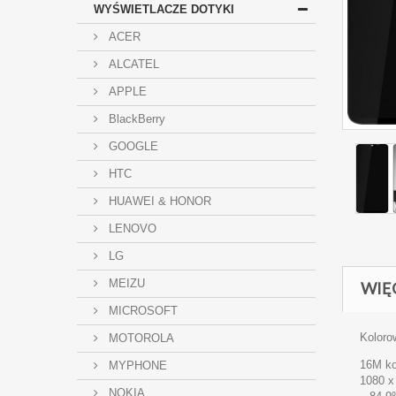
WYŚWIETLACZE DOTYKI
ACER
ALCATEL
APPLE
BlackBerry
GOOGLE
HTC
HUAWEI & HONOR
LENOVO
LG
MEIZU
WIĘ
MICROSOFT
Koloro
MOTOROLA
16M ko
MYPHONE
1080 x
NOKIA