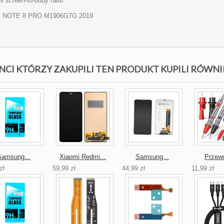
 screen-to-body ratio
 NOTE 8 PRO M1906G7G 2019
NCI KTÓRZY ZAKUPILI TEN PRODUKT KUPILI RÓWNI
Samsung...
Xiaomi Redmi...
Samsung...
Przewo
zł
59,99 zł
44,99 zł
11,99 zł