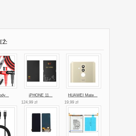
EŻ:
dy...
iPHONE 11...
HUAWEI Mate...
124,99 zł
19,99 zł