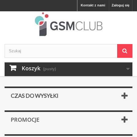
Kontakt z nami
Zaloguj się
Koszyk
(pusty)
CZAS DO WYSYŁKI
PROMOCJE