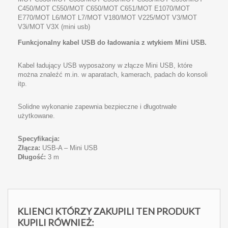
C450/MOT C550/MOT C650/MOT C651/MOT E1070/MOT
E770/MOT L6/MOT L7/MOT V180/MOT V225/MOT V3/MOT
V3i/MOT V3X (mini usb)
Funkcjonalny kabel
USB
do ładowania z wtykiem Mini
USB
.
Kabel ładujący
USB
wyposażony w złącze Mini
USB
, które
można znaleźć m.in. w aparatach, kamerach, padach do konsoli
itp.
Solidne wykonanie zapewnia bezpieczne i długotrwałe
użytkowane.
Specyfikacja:
Złącza:
USB
-A – Mini
USB
Długość:
3 m
KLIENCI KTÓRZY ZAKUPILI TEN PRODUKT
KUPILI RÓWNIEŻ: