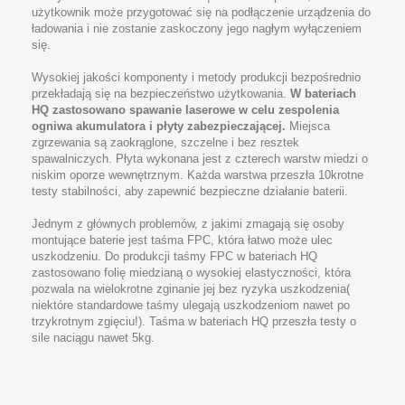
użytkownik może przygotować się na podłączenie urządzenia do
ładowania i nie zostanie zaskoczony jego nagłym wyłączeniem
się.
Wysokiej jakości komponenty i metody produkcji bezpośrednio
przekładają się na bezpieczeństwo użytkowania.
W bateriach
HQ zastosowano spawanie laserowe w celu zespolenia
ogniwa akumulatora i płyty zabezpieczającej.
Miejsca
zgrzewania są zaokrąglone, szczelne i bez resztek
spawalniczych. Płyta wykonana jest z czterech warstw miedzi o
niskim oporze wewnętrznym. Każda warstwa przeszła 10krotne
testy stabilności, aby zapewnić bezpieczne działanie baterii.
Jednym z głównych problemów, z jakimi zmagają się osoby
montujące baterie jest taśma FPC, która łatwo może ulec
uszkodzeniu. Do produkcji taśmy FPC w bateriach HQ
zastosowano folię miedzianą o wysokiej elastyczności, która
pozwala na wielokrotne zginanie jej bez ryzyka uszkodzenia(
niektóre standardowe taśmy ulegają uszkodzeniom nawet po
trzykrotnym zgięciu!). Taśma w bateriach HQ przeszła testy o
sile naciągu nawet 5kg.