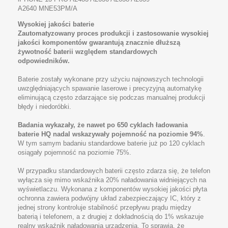
A2640 MNE53PM/A
Wysokiej jakości baterie
Zautomatyzowany proces produkcji i zastosowanie wysokiej
jakości komponentów gwarantują znacznie dłuższą
żywotność baterii względem standardowych
odpowiedników.
Baterie zostały wykonane przy użyciu najnowszych technologii
uwzględniających spawanie laserowe i precyzyjną automatykę
eliminującą często zdarzające się podczas manualnej produkcji
błędy i niedoróbki.
Badania wykazały, że nawet po 650 cyklach ładowania
baterie HQ nadal wskazywały pojemność na poziomie 94%
.
W tym samym badaniu standardowe baterie już po 120 cyklach
osiągały pojemność na poziomie 75%.
W przypadku standardowych baterii często zdarza się, że telefon
wyłącza się mimo wskaźnika 20% naładowania widniejących na
wyświetlaczu. Wykonana z komponentów wysokiej jakości płyta
ochronna zawiera podwójny układ zabezpieczający IC, który z
jednej strony kontroluje stabilność przepływu prądu między
baterią i telefonem, a z drugiej z dokładnością do 1% wskazuje
realny wskaźnik naładowania urządzenia. To sprawia, że