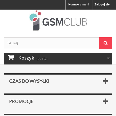
Kontakt z nami
Zaloguj się
Koszyk
(pusty)
CZAS DO WYSYŁKI
PROMOCJE