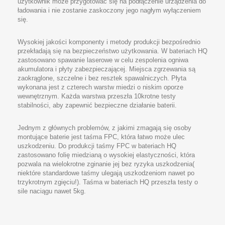
użytkownik może przygotować się na podłączenie urządzenia do
ładowania i nie zostanie zaskoczony jego nagłym wyłączeniem
się.
Wysokiej jakości komponenty i metody produkcji bezpośrednio
przekładają się na bezpieczeństwo użytkowania. W bateriach HQ
zastosowano spawanie laserowe w celu zespolenia ogniwa
akumulatora i płyty zabezpieczającej. Miejsca zgrzewania są
zaokrąglone, szczelne i bez resztek spawalniczych. Płyta
wykonana jest z czterech warstw miedzi o niskim oporze
wewnętrznym. Każda warstwa przeszła 10krotne testy
stabilności, aby zapewnić bezpieczne działanie baterii.
Jednym z głównych problemów, z jakimi zmagają się osoby
montujące baterie jest taśma FPC, która łatwo może ulec
uszkodzeniu. Do produkcji taśmy FPC w bateriach HQ
zastosowano folię miedzianą o wysokiej elastyczności, która
pozwala na wielokrotne zginanie jej bez ryzyka uszkodzenia(
niektóre standardowe taśmy ulegają uszkodzeniom nawet po
trzykrotnym zgięciu!). Taśma w bateriach HQ przeszła testy o
sile naciągu nawet 5kg.