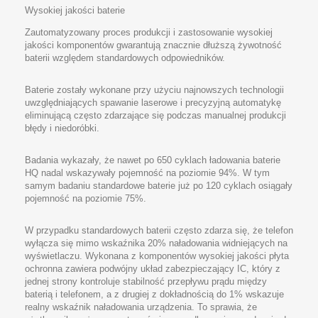
Wysokiej jakości baterie
Zautomatyzowany proces produkcji i zastosowanie wysokiej
jakości komponentów gwarantują znacznie dłuższą żywotność
baterii względem standardowych odpowiedników.
Baterie zostały wykonane przy użyciu najnowszych technologii
uwzględniających spawanie laserowe i precyzyjną automatykę
eliminującą często zdarzające się podczas manualnej produkcji
błędy i niedoróbki.
Badania wykazały, że nawet po 650 cyklach ładowania baterie
HQ nadal wskazywały pojemność na poziomie 94%. W tym
samym badaniu standardowe baterie już po 120 cyklach osiągały
pojemność na poziomie 75%.
W przypadku standardowych baterii często zdarza się, że telefon
wyłącza się mimo wskaźnika 20% naładowania widniejących na
wyświetlaczu. Wykonana z komponentów wysokiej jakości płyta
ochronna zawiera podwójny układ zabezpieczający IC, który z
jednej strony kontroluje stabilność przepływu prądu między
baterią i telefonem, a z drugiej z dokładnością do 1% wskazuje
realny wskaźnik naładowania urządzenia. To sprawia, że