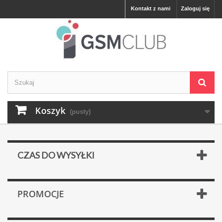
Kontakt z nami
Zaloguj się
Koszyk
(pusty)
CZAS DO WYSYŁKI
PROMOCJE