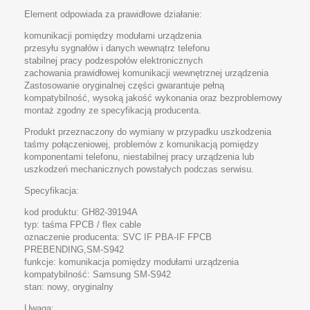
Element odpowiada za prawidłowe działanie:
komunikacji pomiędzy modułami urządzenia
przesyłu sygnałów i danych wewnątrz telefonu
stabilnej pracy podzespołów elektronicznych
zachowania prawidłowej komunikacji wewnętrznej urządzenia
Zastosowanie oryginalnej części gwarantuje pełną
kompatybilność, wysoką jakość wykonania oraz bezproblemowy
montaż zgodny ze specyfikacją producenta.
Produkt przeznaczony do wymiany w przypadku uszkodzenia
taśmy połączeniowej, problemów z komunikacją pomiędzy
komponentami telefonu, niestabilnej pracy urządzenia lub
uszkodzeń mechanicznych powstałych podczas serwisu.
Specyfikacja:
kod produktu: GH82-39194A
typ: taśma FPCB / flex cable
oznaczenie producenta: SVC IF PBA-IF FPCB
PREBENDING,SM-S942
funkcje: komunikacja pomiędzy modułami urządzenia
kompatybilność: Samsung SM-S942
stan: nowy, oryginalny
Uwaga: