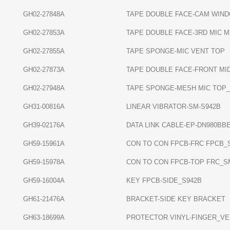
GH02-27848A
TAPE DOUBLE FACE-CAM WIN
GH02-27853A
TAPE DOUBLE FACE-3RD MIC 
GH02-27855A
TAPE SPONGE-MIC VENT TOP
GH02-27873A
TAPE DOUBLE FACE-FRONT MI
GH02-27948A
TAPE SPONGE-MESH MIC TOP
GH31-00816A
LINEAR VIBRATOR-SM-S942B
GH39-02176A
DATA LINK CABLE-EP-DN980BB
GH59-15961A
CON TO CON FPCB-FRC FPCB_
GH59-15978A
CON TO CON FPCB-TOP FRC_S
GH59-16004A
KEY FPCB-SIDE_S942B
GH61-21476A
BRACKET-SIDE KEY BRACKET
GH63-18699A
PROTECTOR VINYL-FINGER_VE