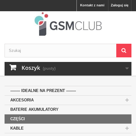
Kontakt z nami
Zaloguj się
Koszyk
(pusty)
-------- IDEALNE NA PREZENT --------
AKCESORIA
BATERIE AKUMULATORY
CZĘŚCI
KABLE