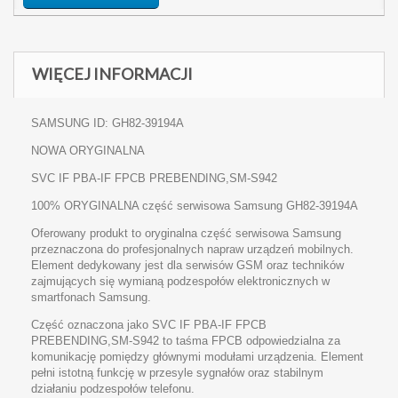
WIĘCEJ INFORMACJI
SAMSUNG ID: GH82-39194A
NOWA ORYGINALNA
SVC IF PBA-IF FPCB PREBENDING,SM-S942
100% ORYGINALNA część serwisowa Samsung GH82-39194A
Oferowany produkt to oryginalna część serwisowa Samsung
przeznaczona do profesjonalnych napraw urządzeń mobilnych.
Element dedykowany jest dla serwisów GSM oraz techników
zajmujących się wymianą podzespołów elektronicznych w
smartfonach Samsung.
Część oznaczona jako SVC IF PBA-IF FPCB
PREBENDING,SM-S942 to taśma FPCB odpowiedzialna za
komunikację pomiędzy głównymi modułami urządzenia. Element
pełni istotną funkcję w przesyle sygnałów oraz stabilnym
działaniu podzespołów telefonu.