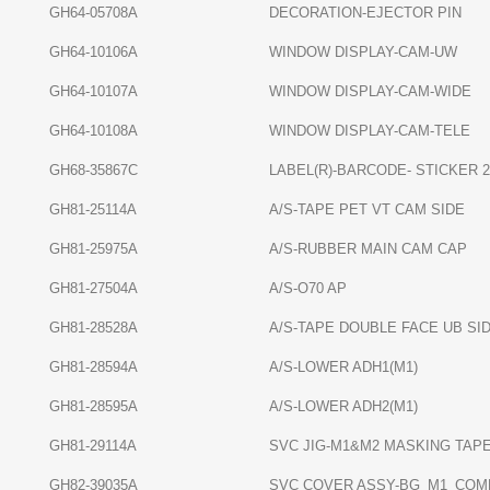
GH64-05708A
DECORATION-EJECTOR PIN
GH64-10106A
WINDOW DISPLAY-CAM-UW
GH64-10107A
WINDOW DISPLAY-CAM-WIDE
GH64-10108A
WINDOW DISPLAY-CAM-TELE
GH68-35867C
LABEL(R)-BARCODE- STICKER 
GH81-25114A
A/S-TAPE PET VT CAM SIDE
GH81-25975A
A/S-RUBBER MAIN CAM CAP
GH81-27504A
A/S-O70 AP
GH81-28528A
A/S-TAPE DOUBLE FACE UB SI
GH81-28594A
A/S-LOWER ADH1(M1)
GH81-28595A
A/S-LOWER ADH2(M1)
GH81-29114A
SVC JIG-M1&M2 MASKING TAPE
GH82-39035A
SVC COVER ASSY-BG_M1_COM