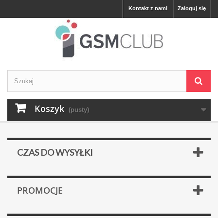
Kontakt z nami
Zaloguj się
Koszyk
(pusty)
CZAS DO WYSYŁKI
PROMOCJE