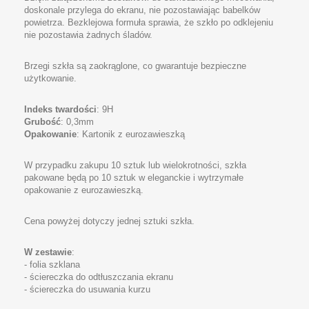
doskonale przylega do ekranu, nie pozostawiając babelków
powietrza. Bezklejowa formuła sprawia, że szkło po odklejeniu
nie pozostawia żadnych śladów.
Brzegi szkła są zaokrąglone, co gwarantuje bezpieczne
użytkowanie.
Indeks twardości
: 9H
Grubość
: 0,3mm
Opakowanie
: Kartonik z eurozawieszką
W przypadku zakupu 10 sztuk lub wielokrotności, szkła
pakowane będą po 10 sztuk w eleganckie i wytrzymałe
opakowanie z eurozawieszką.
Cena powyżej dotyczy jednej sztuki szkła.
W zestawie
:
- folia szklana
- ściereczka do odtłuszczania ekranu
- ściereczka do usuwania kurzu