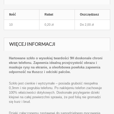
Ilość
Rabat
Oszczędzasz
10
0,20 zł
Do
2,00 zł
WIĘCEJ INFORMACJI
Hartowane szkło o wysokiej twardości 9H doskonale chroni
ekran telefonu. Zapewnia idealną przejrzystość obrazu i
maskuje rysy na ekranie, a oleofobowa powłoka zapewnia
odporność na tłuszcz i odciski palców.
Szkło jest cienkie i wytrzymałe – posiada grubość niespełna
0,3mm i nie pogrubia telefonu. Po naklejeniu telefon zachowuje
100% właściwości dotykowych. Doskonałe przyleganie dzieki
klejowi na całej powierzchni sprawia, że pod folią nie gromadzi
się kurz i brud.
Dzięki załączonemu zestawowi do samodzielnego mocowania,