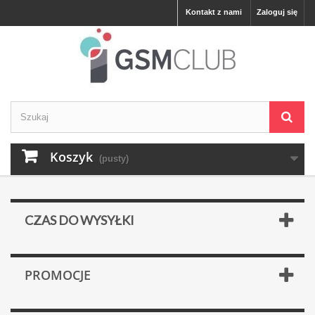
Kontakt z nami
Zaloguj się
Koszyk
(pusty)
CZAS DO WYSYŁKI
PROMOCJE