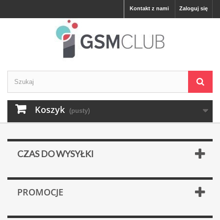
Kontakt z nami
Zaloguj się
Koszyk
(pusty)
CZAS DO WYSYŁKI
PROMOCJE