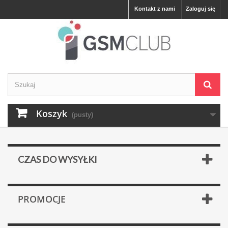
Kontakt z nami
Zaloguj się
Koszyk
(pusty)
CZAS DO WYSYŁKI
PROMOCJE