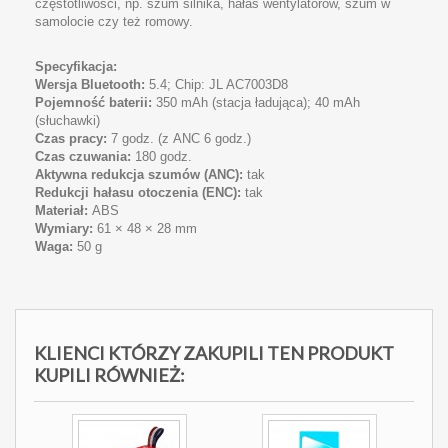
częstotliwości, np. szum silnika, hałas wentylatorów, szum w
samolocie czy też romowy.
Specyfikacja:
Wersja Bluetooth:
5.4; Chip: JL AC7003D8
Pojemność baterii:
350 mAh (stacja ładująca); 40 mAh
(słuchawki)
Czas pracy:
7 godz. (z
ANC
6 godz.)
Czas czuwania:
180 godz.
Aktywna redukcja szumów (
ANC
):
tak
Redukcji hałasu otoczenia (
ENC
):
tak
Materiał:
ABS
Wymiary:
61 × 48 × 28 mm
Waga:
50 g
KLIENCI KTÓRZY ZAKUPILI TEN PRODUKT
KUPILI RÓWNIEŻ: