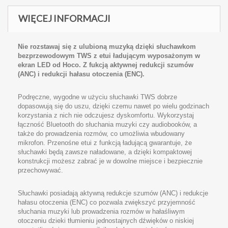
WIĘCEJ INFORMACJI
Nie rozstawaj się z ulubioną muzyką dzięki słuchawkom
bezprzewodowym
TWS
z etui ładującym wyposażonym w
ekran
LED
od Hoco. Z fukcją aktywnej redukcji szumów
(
ANC
) i redukcji hałasu otoczenia (
ENC
).
Podręczne, wygodne w użyciu słuchawki
TWS
dobrze
dopasowują się do uszu, dzięki czemu nawet po wielu godzinach
korzystania z nich nie odczujesz dyskomfortu. Wykorzystaj
łączność Bluetooth do słuchania muzyki czy audiobooków, a
także do prowadzenia rozmów, co umożliwia wbudowany
mikrofon. Przenośne etui z funkcją ładującą gwarantuje, że
słuchawki będą zawsze naładowane, a dzięki kompaktowej
konstrukcji możesz zabrać je w dowolne miejsce i bezpiecznie
przechowywać.
Słuchawki posiadają aktywną redukcje szumów (
ANC
) i redukcje
hałasu otoczenia (
ENC
) co pozwala zwiększyć przyjemność
słuchania muzyki lub prowadzenia rozmów w hałaśliwym
otoczeniu dzieki tłumieniu jednostajnych dźwięków o niskiej