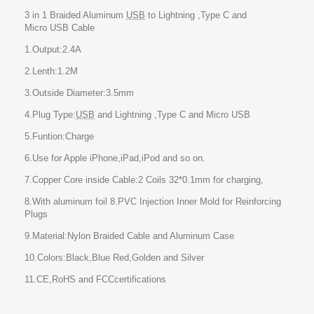
3 in 1 Braided Aluminum
USB
to Lightning ,Type C and
Micro
USB
Cable
1.Output:2.4A
2.Lenth:1.2M
3.Outside Diameter:3.5mm
4.Plug Type:
USB
and Lightning ,Type C and Micro
USB
5.Funtion:Charge
6.Use for Apple iPhone,iPad,iPod and so on.
7.Copper Core inside Cable:2 Coils 32*0.1mm for charging,
8.With aluminum foil 8.PVC Injection Inner Mold for Reinforcing
Plugs
9.Material:Nylon Braided Cable and Aluminum Case
10.Colors:Black,Blue Red,Golden and Silver
11.CE,RoHS and
FCC
certifications