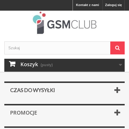
Kontakt z nami
Zaloguj się
Koszyk
(pusty)
CZAS DO WYSYŁKI
PROMOCJE