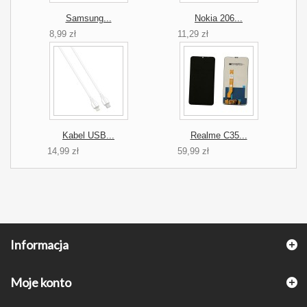
Samsung...
Nokia 206...
8,99 zł
11,29 zł
Kabel USB...
Realme C35...
14,99 zł
59,99 zł
Informacja
Moje konto