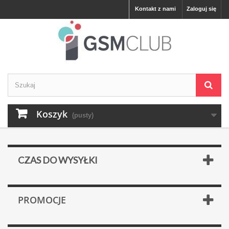
Kontakt z nami
Zaloguj się
Koszyk
(pusty)
CZAS DO WYSYŁKI
PROMOCJE