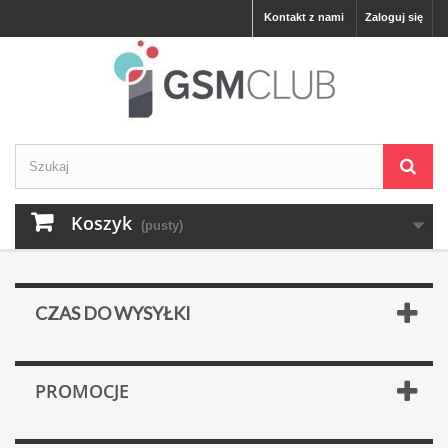
Kontakt z nami
Zaloguj się
Koszyk
(pusty)
CZAS DO WYSYŁKI
PROMOCJE