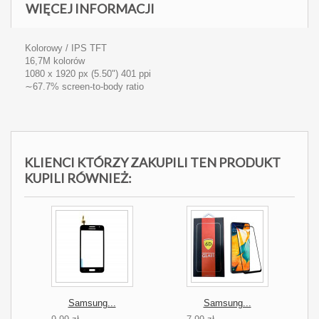
WIĘCEJ INFORMACJI
Kolorowy / IPS
TFT
16,7M kolorów
1080 x 1920 px (5.50") 401 ppi
∼67.7% screen-to-body ratio
KLIENCI KTÓRZY ZAKUPILI TEN PRODUKT
KUPILI RÓWNIEŻ:
Samsung...
Samsung...